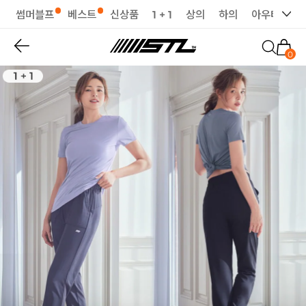
썸머블프
베스트
신상품
1 + 1
상의
하의
아우터
세
0