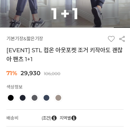
기본기장&짧은기장
[EVENT] STL 컴온 아웃포켓 조거 키작아도 괜찮
아 팬츠 1+1
71%
29,930
106,000
색상정보
(조건)
지역별
배송비