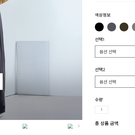
색상정보
선택1
선택2
수량
총 상품 금액