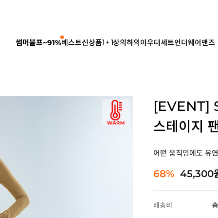
1 + 1
썸머블프~91%
베스트
신상품
상의
하의
아우터
세트
언더웨어
맨즈
[EVENT
스테이지 팬츠
어떤 움직임에도 유
68%
45,300
배송비
총