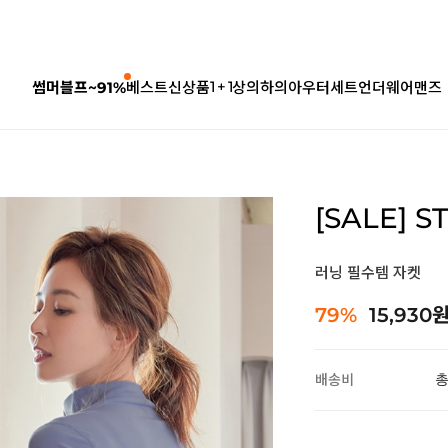
1 + 1
썸머블프~91%
베스트
신상품
상의
하의
아우터
세트
언더웨어
맨즈
[SALE] 
러닝 필수템 자켓
79%
15,930
배송비
총