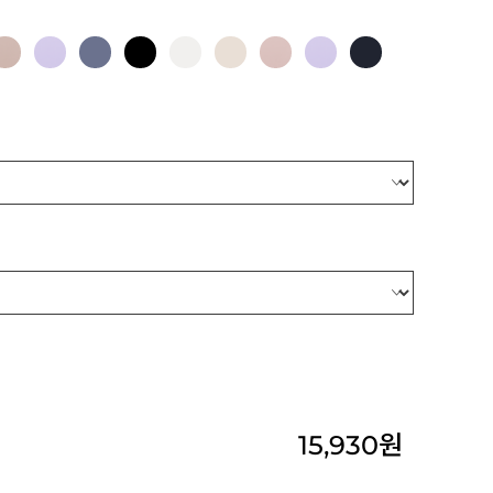
15,930
원