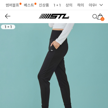
썸머블프
베스트
신상품
1 + 1
상의
하의
아우터
세
0