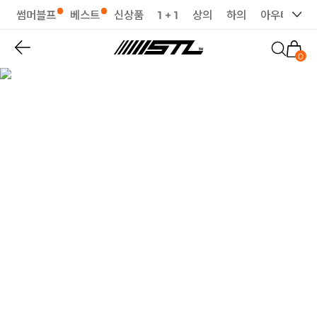
썸머블프
베스트
신상품
1 + 1
상의
하의
아우터
세
0