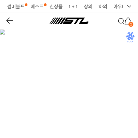
썸머블프
베스트
신상품
1 + 1
상의
하의
아우터
세
0