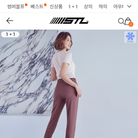
썸머블프
베스트
신상품
1 + 1
상의
하의
아우터
세
0