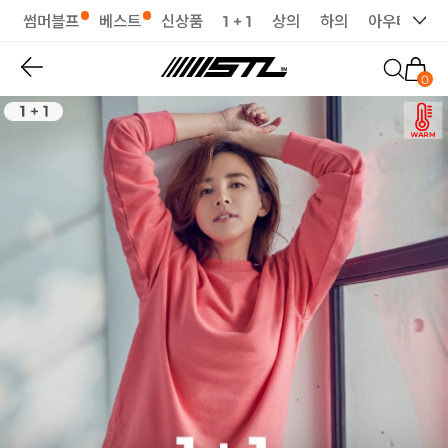
썸머블프
베스트
신상품
1 + 1
상의
하의
아우터
세
0