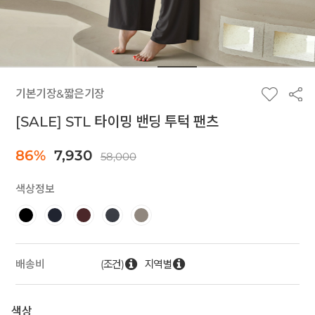
기본기장&짧은기장
[SALE] STL 타이밍 밴딩 투턱 팬츠
86%
7,930
58,000
색상정보
(조건)
지역별
배송비
색상