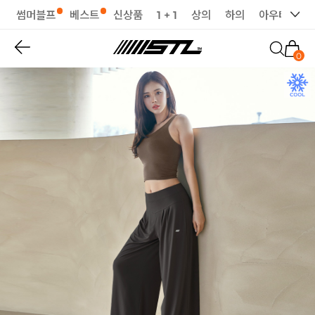
썸머블프
베스트
신상품
1 + 1
상의
하의
아우터
세
0