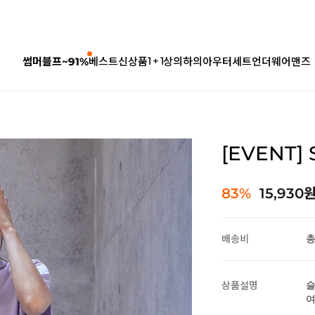
1 + 1
썸머블프~91%
베스트
신상품
상의
하의
아우터
세트
언더웨어
맨즈
[EVENT]
83%
15,930
배송비
총
상품설명
슬
여