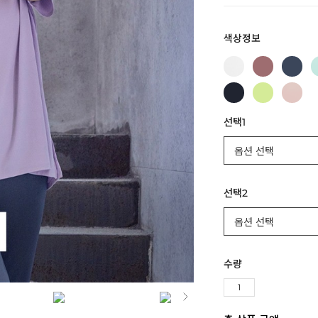
색상정보
선택1
선택2
수량