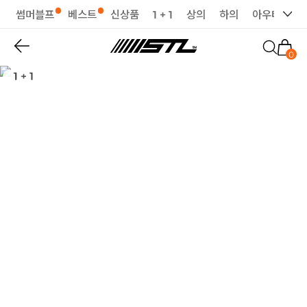
썸머블프
베스트
신상품
1 + 1
상의
하의
아우터
세
0