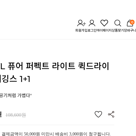
0
회원가입
로그인
마이페이지
상품찾기
장바구니
STL 퓨어 퍼펙트 라이트
퀵드라이
깅스 1+1
 공기처럼 가볍다"
원
108,600원
 결제금액이 50,000원 미만시 배송비 3,000원이 청구됩니다.