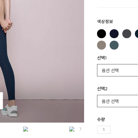
색상정보
선택1
선택2
수량