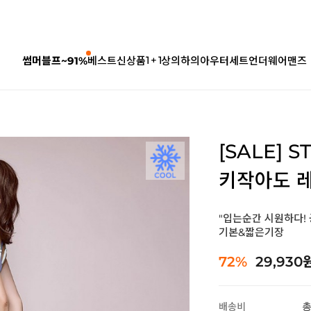
1 + 1
썸머블프~91%
베스트
신상품
상의
하의
아우터
세트
언더웨어
맨즈
[SALE] 
키작아도 레
"입는순간 시원하다!
기본&짧은기장
72%
29,930
배송비
총