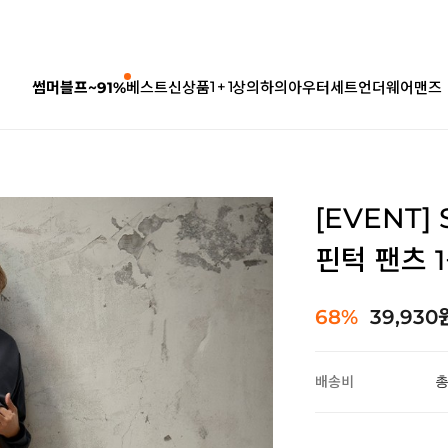
1 + 1
썸머블프~91%
베스트
신상품
상의
하의
아우터
세트
언더웨어
맨즈
[EVENT]
핀턱 팬츠 1
68%
39,930
배송비
총