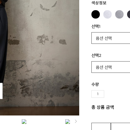
색상정보
선택1
선택2
수량
총 상품 금액