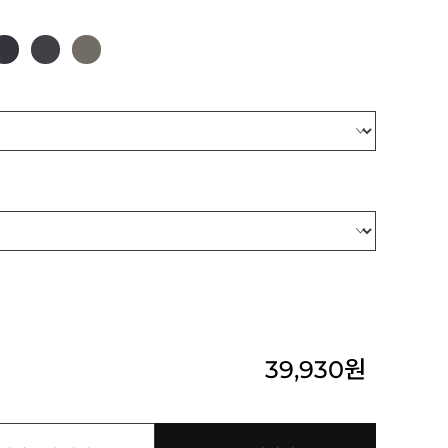
39,930
원