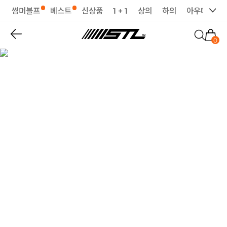
썸머블프
베스트
신상품
1 + 1
상의
하의
아우터
세
0