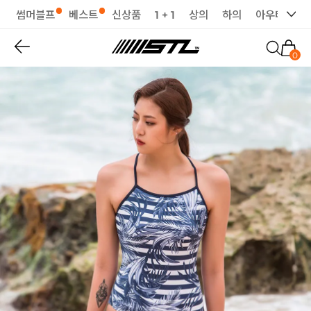
썸머블프
베스트
신상품
1 + 1
상의
하의
아우터
세
0