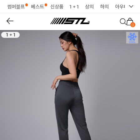
썸머블프
베스트
신상품
1 + 1
상의
하의
아우터
세
0