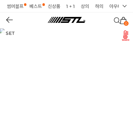
썸머블프
베스트
신상품
1 + 1
상의
하의
아우터
세
0