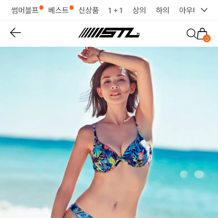
썸머블프
베스트
신상품
1 + 1
상의
하의
아우터
세
0