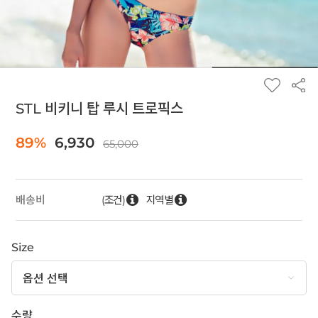
STL 비키니 탑 루시 트로픽스
89%
6,930
65,000
(조건)
지역별
배송비
Size
수량