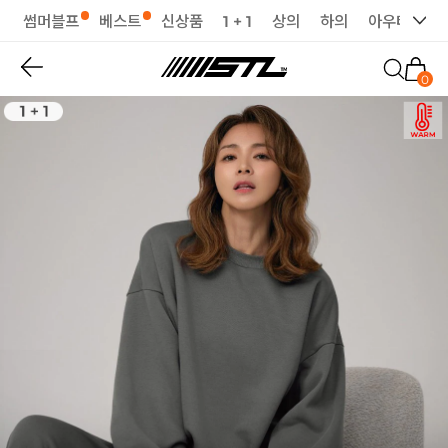
썸머블프
베스트
신상품
1 + 1
상의
하의
아우터
세
0