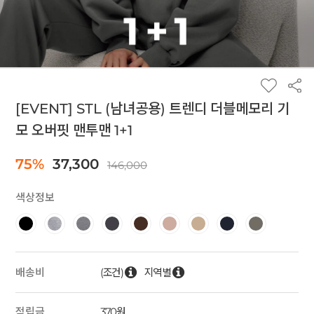
[EVENT] STL (남녀공용) 트렌디 더블메모리 기
모 오버핏 맨투맨 1+1
75%
37,300
146,000
색상정보
(조건)
지역별
배송비
적립금
370원