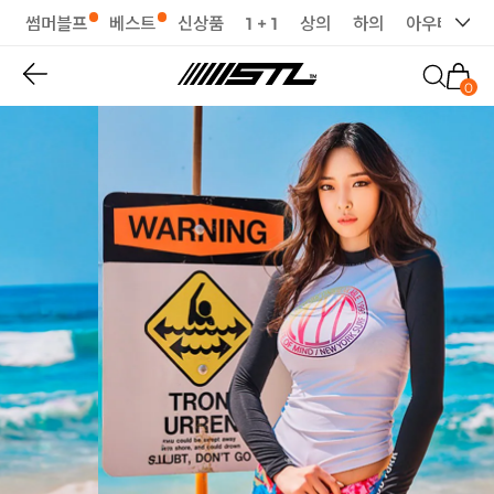
썸머블프
베스트
신상품
1 + 1
상의
하의
아우터
세
0