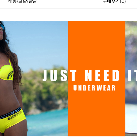
배송/교환/환불
구매후기(
0
)