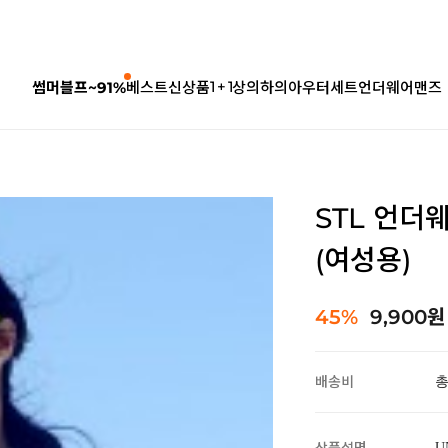
1 + 1
썸머블프~91%
베스트
신상품
상의
하의
아우터
세트
언더웨어
맨즈
STL 언더
(여성용)
45%
9,900원
배송비
총
U