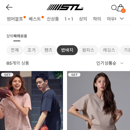
0
썸머블프
베스트
신상품
1 + 1
상의
하의
아우터
세
상의
하의
용품
전체
조거
팬츠
반바지
원피스
레깅스
기
85
개의 상품