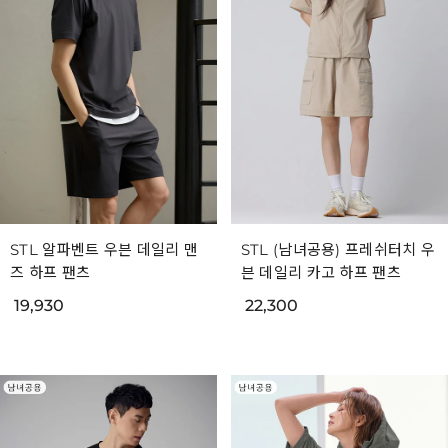
STL 알파벤트 우븐 데일리 맨
STL (남녀공용) 프레쉬터치 우
즈 하프 팬츠
븐 데일리 카고 하프 팬츠
19,930
22,300