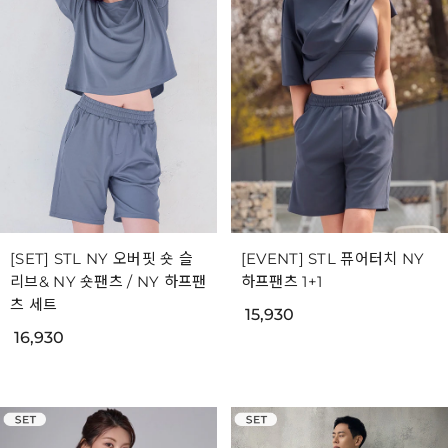
[SET] STL NY 오버핏 숏 슬
[EVENT] STL 퓨어터치 NY
리브& NY 숏팬츠 / NY 하프팬
하프팬츠 1+1
츠 세트
15,930
16,930