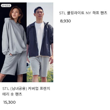
STL (남녀공용) 커버업 프렌치
STL 쿨링라이트 NY 하프 팬츠
테리 숏 팬츠
8,930
15,300