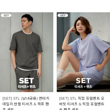
[SET] STL (남녀공용) 면터치
[SET] STL 픽업 듀얼벤트 오
데일리 반팔 티셔츠 & 하프 팬
버핏 티셔츠 & 픽업 듀얼벤트
츠 세트
숏 팬츠 세트