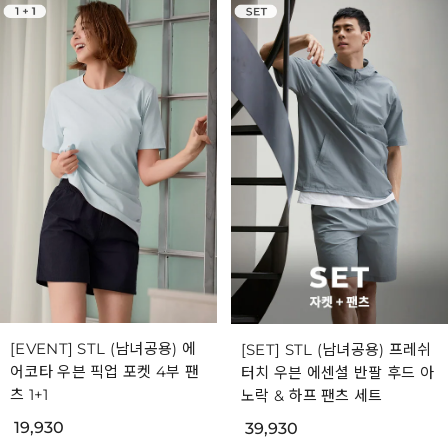
[EVENT] STL (남녀공용) 에
[SET] STL (남녀공용) 프레쉬
어코타 우븐 픽업 포켓 4부 팬
터치 우븐 에센셜 반팔 후드 아
츠 1+1
노락 & 하프 팬츠 세트
19,930
39,930