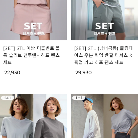
[SET] STL 어반 더블벤트 볼
[SET] STL (남녀공용) 쿨링페
륨 슬리브 맨투맨+ 하프 팬츠
이스 우븐 픽업 반팔 티셔츠 &
세트
픽업 카고 하프 팬츠 세트
22,930
29,930