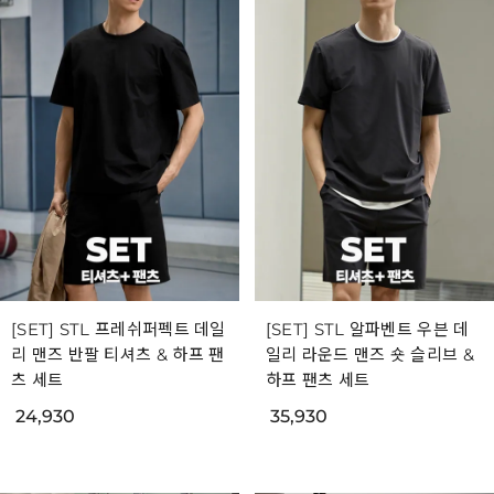
[SET] STL 프레쉬퍼펙트 데일
[SET] STL 알파벤트 우븐 데
리 맨즈 반팔 티셔츠 & 하프 팬
일리 라운드 맨즈 숏 슬리브 &
츠 세트
하프 팬츠 세트
24,930
35,930