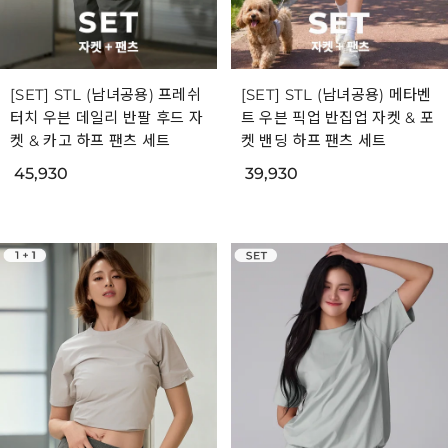
[SET] STL (남녀공용) 프레쉬
[SET] STL (남녀공용) 메타벤
터치 우븐 데일리 반팔 후드 자
트 우븐 픽업 반집업 자켓 & 포
켓 & 카고 하프 팬츠 세트
켓 밴딩 하프 팬츠 세트
45,930
39,930