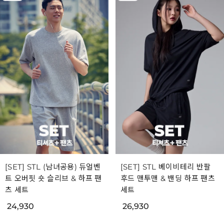
[SET] STL (남녀공용) 듀얼벤
[SET] STL 베이비테리 반팔
트 오버핏 숏 슬리브 & 하프 팬
후드 맨투맨 & 밴딩 하프 팬츠
츠 세트
세트
24,930
26,930