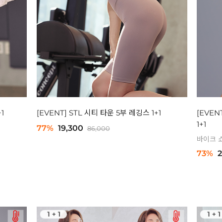
1
[EVENT] STL 시티 타운 5부 레깅스 1+1
[EVEN
1+1
77%
19,300
86,000
바이크 
73%
2