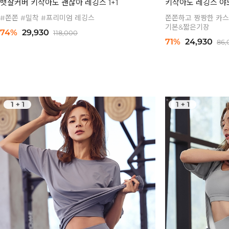
뱃살커버 키작아도 괜찮아 레깅스 1+1
키작아도 레깅스 야노
#쫀쫀 #밀착 #프리미엄 레깅스
쫀쫀하고 짱짱한 카스
기본&짧은기장
74%
29,930
118,000
71%
24,930
86,