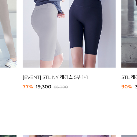
[EVENT] STL NY 레깅스 5부 1+1
STL 레
77%
19,300
90%
86,000