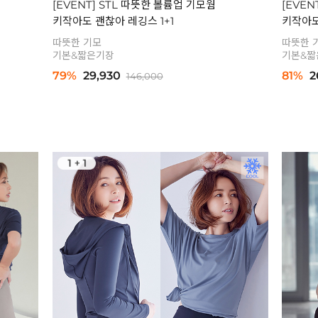
[EVENT] STL 따뜻한 볼륨업 기모웜
[EVEN
키작아도 괜찮아 레깅스 1+1
키작아도
따뜻한 기모
따뜻한 
기본&짧은기장
기본&짧
79%
29,930
81%
2
146,000