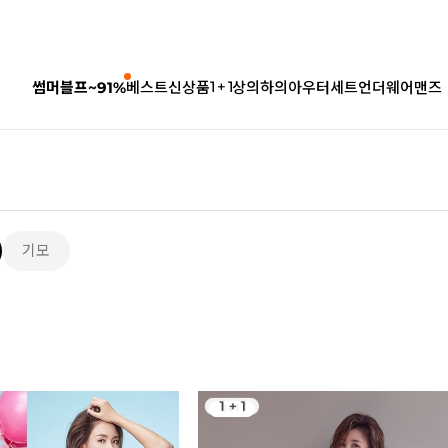
1 + 1
썸머블프~91%
베스트
신상품
상의
하의
아우터
세트
언더웨어
맨즈
기모