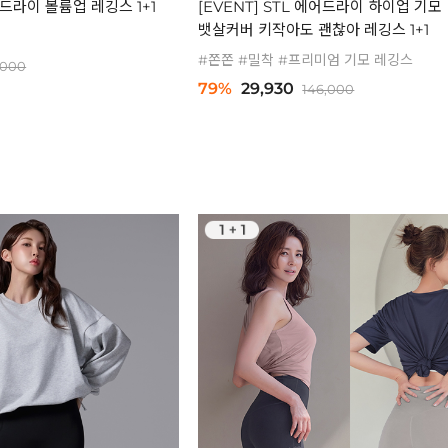
에어드라이 볼륨업 레깅스 1+1
[EVENT] STL 에어드라이 하이업 기모
뱃살커버 키작아도 괜찮아 레깅스 1+1
#쫀쫀 #밀착 #프리미엄 기모 레깅스
,000
79%
29,930
146,000