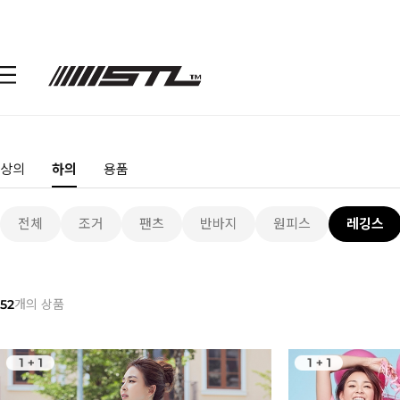
상의
하의
용품
전체
조거
팬츠
반바지
원피스
레깅스
52
개의 상품