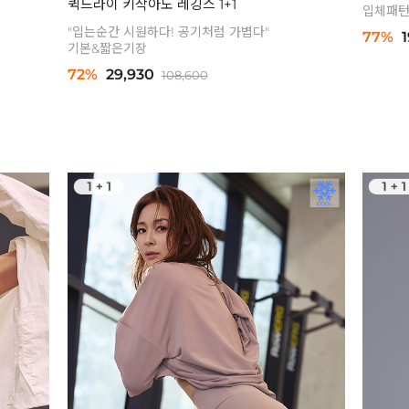
퀵드라이 키작아도 레깅스 1+1
입체패턴
"입는순간 시원하다! 공기처럼 가볍다"
77%
기본&짧은기장
72%
29,930
108,600