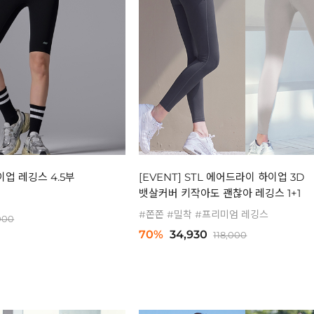
이업 레깅스 4.5부
[EVENT] STL 에어드라이 하이업 3D
뱃살커버 키작아도 괜찮아 레깅스 1+1
#쫀쫀 #밀착 #프리미엄 레깅스
000
70%
34,930
118,000