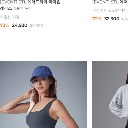
[EVENT] STL 에어드라이 하이업
[EVENT] STL 
레깅스 4.5부 1+1
기본기장 & 짧은기장
시원한 기장
72%
32,300
118
73%
24,930
94,000