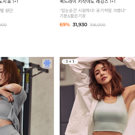
시호 1+1
퀵드라이 키작아도 레깅스 1+1
텔 원단
"입는순간 시원하다! 공기처럼 가볍다"
기본&짧은기장
69%
31,930
000
106,000